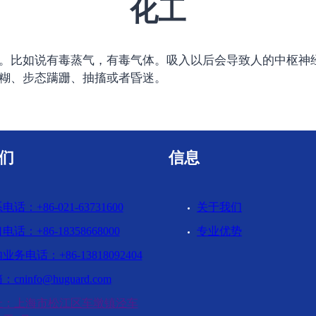
化工
。比如说有毒蒸气，有毒气体。吸入以后会导致人的中枢神
糊、步态蹒跚、抽搐或者昏迷。
们
信息
电话：+86-021-63731600
关于我们
电话：+86-18358668000
专业优势
业务电话：+86-13818092404
cninfo@huguard.com
址：上海市松江区车墩镇泾车