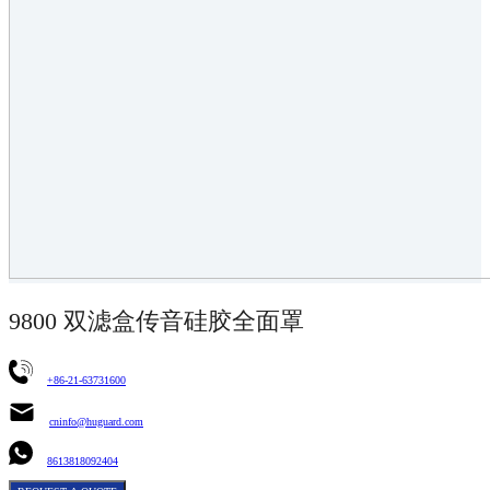
9800 双滤盒传音硅胶全面罩
+86-21-63731600
cninfo@huguard.com
8613818092404